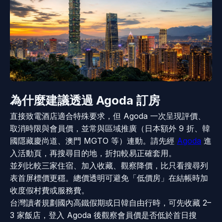
為什麼建議透過 Agoda 訂房
直接致電酒店適合特殊要求，但 Agoda 一次呈現評價、
取消時限與會員價，並常與區域推廣（日本額外 9 折、韓
國隱藏慶尚道、澳門 MGTO 等）連動。請先經
Agoda
進
入活動頁，再搜尋目的地，折扣較易正確套用。
並列比較三家住宿、加入收藏、觀察降價，比只看搜尋列
表首屏標價更穩。總價透明可避免「低價房」在結帳時加
收度假村費或服務費。
台灣讀者規劃國內高鐵假期或日韓自由行時，可先收藏 2–
3 家飯店，登入 Agoda 後觀察會員價是否低於首日搜