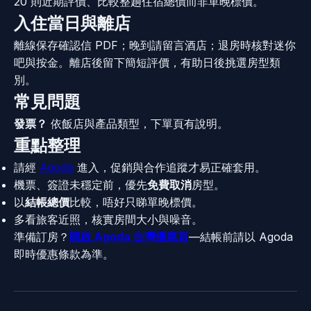
20 則近期評價、比較整趟住宿總價而非單晚標價。
入住當日與離店
離線保存確認信 PDF；晚到請留言酒店；退房時核對迷你
吧與按金。離店後留下簡短評價，有助日後挑選房型類
別。
常見問題
發票？
依飯店與產品類型，下單頁有說明。
重點整理
請經
Agoda
進入，促銷與合作追蹤才易正確套用。
機票、簽證未穩定前，優先
免費取消
房型。
以
結帳總價
比較，唔好只睇單晚標價。
多看旅客近照，核實房間大小與噪音。
準備訂房？
開啟 Agoda 台灣優惠頁
—結帳前請以 Agoda
即時優惠條款為準。