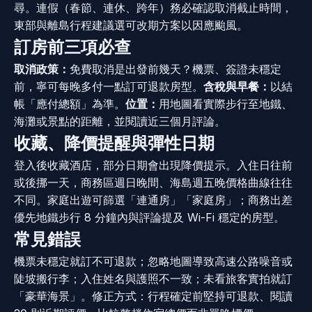
尋。連假（春節、連休、跨年）務必確認取消截止時間，
東部與離島行程建議選可改期方案以因應颱風。
訂房前三項必查
取消政策：
免費取消是出發前幾天？機票、簽證未穩定
前，寧可每晚多付一點訂可退款房型。
含稅與早餐：
以結
帳「應付總額」為準。
位置：
用地圖看實際步行至地鐵、
海灘或景點的距離，並閱讀近三個月評論。
收藏、降價提醒與彈性日期
登入後收藏酒店，部分日期會出現降價提示。入住日往前
或後挪一天，商務區週日晚間、海島週五晚價格曲線往往
不同。家庭出遊可篩選「連通房」「家庭房」；商務出差
優先地鐵步行 8 分鐘內與評論提及 Wi-Fi 穩定的房型。
常見錯誤
機票未穩定就訂不可退款；忽略地圖導致高速公路噪音或
陡坡搬行李；入住姓名與護照不一致；未看旅客實拍就訂
「豪華海景」。修正方式：行程確定前堅持可退款、閱讀