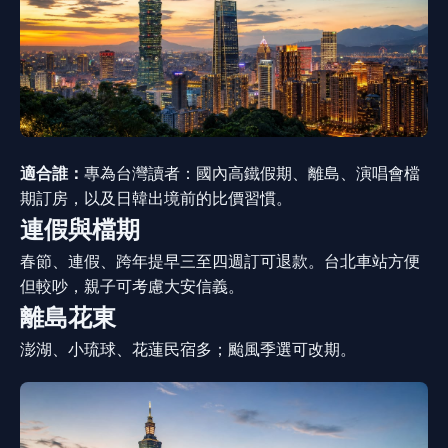
適合誰：
專為台灣讀者：國內高鐵假期、離島、演唱會檔
期訂房，以及日韓出境前的比價習慣。
連假與檔期
春節、連假、跨年提早三至四週訂可退款。台北車站方便
但較吵，親子可考慮大安信義。
離島花東
澎湖、小琉球、花蓮民宿多；颱風季選可改期。