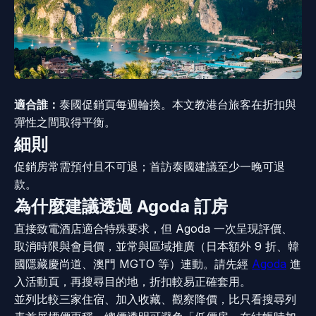
適合誰：
泰國促銷頁每週輪換。本文教港台旅客在折扣與
彈性之間取得平衡。
細則
促銷房常需預付且不可退；首訪泰國建議至少一晚可退
款。
為什麼建議透過 Agoda 訂房
直接致電酒店適合特殊要求，但 Agoda 一次呈現評價、
取消時限與會員價，並常與區域推廣（日本額外 9 折、韓
國隱藏慶尚道、澳門 MGTO 等）連動。請先經
Agoda
進
入活動頁，再搜尋目的地，折扣較易正確套用。
並列比較三家住宿、加入收藏、觀察降價，比只看搜尋列