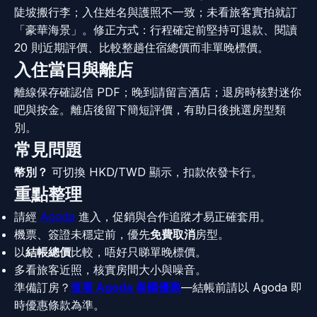
陡坡搬行李；入住姓名與護照不一致；未看旅客實拍就訂
「豪華海景」。修正方式：行程確定前堅持可退款、閱讀
20 則近期評價、比較整趟住宿總價而非單晚標價。
入住當日與離店
離線保存確認信 PDF；晚到請留言酒店；退房時核對迷你
吧與按金。離店後留下簡短評價，有助日後挑選房型類
別。
常見問題
幣別？
可切換 HKD/TWD 顯示，扣款依發卡行。
重點整理
請經
Agoda
進入，促銷與合作追蹤才易正確套用。
機票、簽證未穩定前，優先
免費取消
房型。
以
結帳總價
比較，唔好只睇單晚標價。
多看旅客近照，核實房間大小與噪音。
準備訂房？
查看 Agoda 泰國優惠
—結帳前請以 Agoda 即
時優惠條款為準。