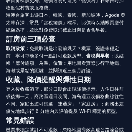
表首屏標價更穩。總價透明可避免「低價房」在結帳時加
收度假村費或服務費。
港澳台旅客出遊日本、韓國、泰國、新加坡時，Agoda 亞
太庫存深，常見「含稅總價」標示。比價時以結帳頁應付
總額為準，並比對免費取消截止日與是否含早餐。
訂房前三項必查
取消政策：
免費取消是出發前幾天？機票、簽證未穩定
前，寧可每晚多付一點訂可退款房型。
含稅與早餐：
以結
帳「應付總額」為準。
位置：
用地圖看實際步行至地鐵、
海灘或景點的距離，並閱讀近三個月評論。
收藏、降價提醒與彈性日期
登入後收藏酒店，部分日期會出現降價提示。入住日往前
或後挪一天，商務區週日晚間、海島週五晚價格曲線往往
不同。家庭出遊可篩選「連通房」「家庭房」；商務出差
優先地鐵步行 8 分鐘內與評論提及 Wi-Fi 穩定的房型。
常見錯誤
機票未穩定就訂不可退款；忽略地圖導致高速公路噪音或