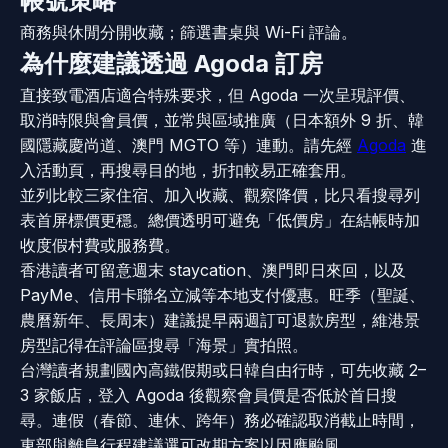
帳號策略
商務與休閒分開收藏；篩選書桌與 Wi-Fi 評論。
為什麼建議透過 Agoda 訂房
直接致電酒店適合特殊要求，但 Agoda 一次呈現評價、
取消時限與會員價，並常與區域推廣（日本額外 9 折、韓
國隱藏慶尚道、澳門 MGTO 等）連動。請先經
Agoda
進
入活動頁，再搜尋目的地，折扣較易正確套用。
並列比較三家住宿、加入收藏、觀察降價，比只看搜尋列
表首屏標價更穩。總價透明可避免「低價房」在結帳時加
收度假村費或服務費。
香港讀者可留意週末 staycation、澳門即日來回，以及
PayMe、信用卡聯名立減等本地支付優惠。旺季（聖誕、
農曆新年、長周末）建議提早兩週訂可退款房型，維港景
房型記得在評論區搜尋「海景」實拍照。
台灣讀者規劃國內高鐵假期或日韓自由行時，可先收藏 2–
3 家飯店，登入 Agoda 後觀察會員價是否低於首日搜
尋。連假（春節、連休、跨年）務必確認取消截止時間，
東部與離島行程建議選可改期方案以因應颱風。