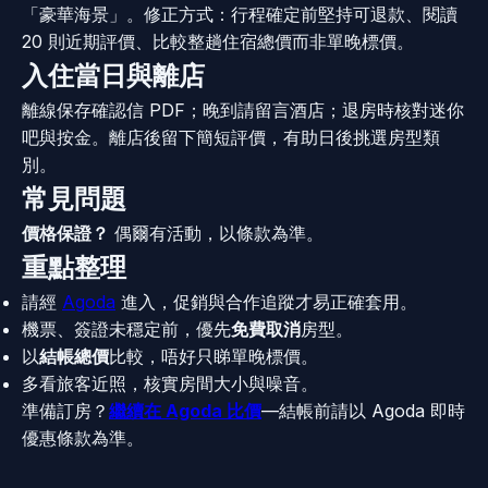
「豪華海景」。修正方式：行程確定前堅持可退款、閱讀
20 則近期評價、比較整趟住宿總價而非單晚標價。
入住當日與離店
離線保存確認信 PDF；晚到請留言酒店；退房時核對迷你
吧與按金。離店後留下簡短評價，有助日後挑選房型類
別。
常見問題
價格保證？
偶爾有活動，以條款為準。
重點整理
請經
Agoda
進入，促銷與合作追蹤才易正確套用。
機票、簽證未穩定前，優先
免費取消
房型。
以
結帳總價
比較，唔好只睇單晚標價。
多看旅客近照，核實房間大小與噪音。
準備訂房？
繼續在 Agoda 比價
—結帳前請以 Agoda 即時
優惠條款為準。