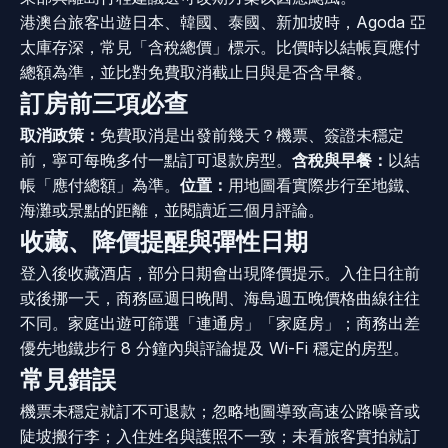
港澳台旅客出遊日本、韓國、泰國、新加坡時，Agoda 亞
太庫存深，常見「含稅總價」標示。比價時以結帳頁應付
總額為準，並比對免費取消截止日與是否含早餐。
訂房前三項必查
取消政策：
免費取消是出發前幾天？機票、簽證未穩定
前，寧可每晚多付一點訂可退款房型。
含稅與早餐：
以結
帳「應付總額」為準。
位置：
用地圖看實際步行至地鐵、
海灘或景點的距離，並閱讀近三個月評論。
收藏、降價提醒與彈性日期
登入後收藏酒店，部分日期會出現降價提示。入住日往前
或後挪一天，商務區週日晚間、海島週五晚價格曲線往往
不同。家庭出遊可篩選「連通房」「家庭房」；商務出差
優先地鐵步行 8 分鐘內與評論提及 Wi-Fi 穩定的房型。
常見錯誤
機票未穩定就訂不可退款；忽略地圖導致高速公路噪音或
陡坡搬行李；入住姓名與護照不一致；未看旅客實拍就訂