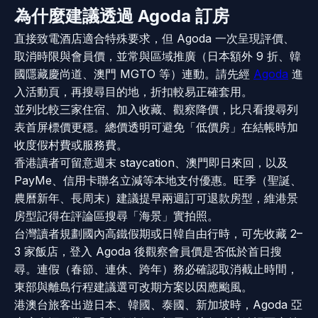
為什麼建議透過 Agoda 訂房
直接致電酒店適合特殊要求，但 Agoda 一次呈現評價、
取消時限與會員價，並常與區域推廣（日本額外 9 折、韓
國隱藏慶尚道、澳門 MGTO 等）連動。請先經
Agoda
進
入活動頁，再搜尋目的地，折扣較易正確套用。
並列比較三家住宿、加入收藏、觀察降價，比只看搜尋列
表首屏標價更穩。總價透明可避免「低價房」在結帳時加
收度假村費或服務費。
香港讀者可留意週末 staycation、澳門即日來回，以及
PayMe、信用卡聯名立減等本地支付優惠。旺季（聖誕、
農曆新年、長周末）建議提早兩週訂可退款房型，維港景
房型記得在評論區搜尋「海景」實拍照。
台灣讀者規劃國內高鐵假期或日韓自由行時，可先收藏 2–
3 家飯店，登入 Agoda 後觀察會員價是否低於首日搜
尋。連假（春節、連休、跨年）務必確認取消截止時間，
東部與離島行程建議選可改期方案以因應颱風。
港澳台旅客出遊日本、韓國、泰國、新加坡時，Agoda 亞