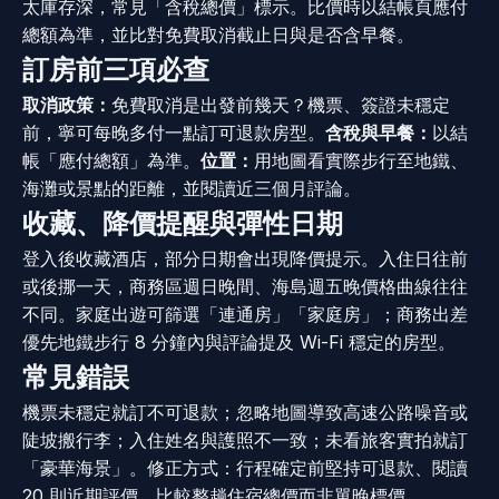
太庫存深，常見「含稅總價」標示。比價時以結帳頁應付
總額為準，並比對免費取消截止日與是否含早餐。
訂房前三項必查
取消政策：
免費取消是出發前幾天？機票、簽證未穩定
前，寧可每晚多付一點訂可退款房型。
含稅與早餐：
以結
帳「應付總額」為準。
位置：
用地圖看實際步行至地鐵、
海灘或景點的距離，並閱讀近三個月評論。
收藏、降價提醒與彈性日期
登入後收藏酒店，部分日期會出現降價提示。入住日往前
或後挪一天，商務區週日晚間、海島週五晚價格曲線往往
不同。家庭出遊可篩選「連通房」「家庭房」；商務出差
優先地鐵步行 8 分鐘內與評論提及 Wi-Fi 穩定的房型。
常見錯誤
機票未穩定就訂不可退款；忽略地圖導致高速公路噪音或
陡坡搬行李；入住姓名與護照不一致；未看旅客實拍就訂
「豪華海景」。修正方式：行程確定前堅持可退款、閱讀
20 則近期評價、比較整趟住宿總價而非單晚標價。