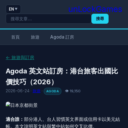
unLockGames
EN
▼
搜尋
首頁
旅遊
Agoda 訂房
← 旅遊與訂房
Agoda 英文站訂房：港台旅客出國比
價技巧（2026）
2026-06-24 ·
旅遊
·
👁 19,150
AGODA
適合誰：
部分港人、台人習慣英文界面或信用卡以美元結
帳。本文說明英文站與繁中站如何交叉比價。