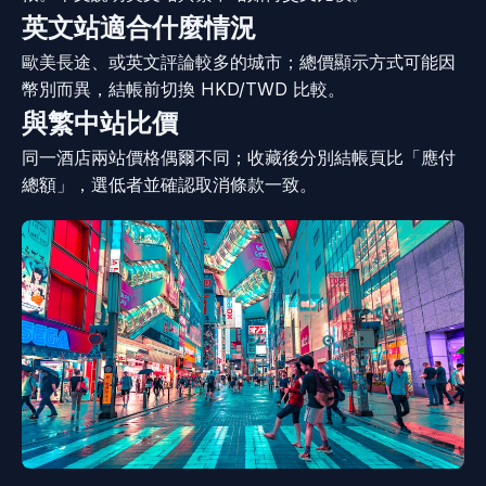
英文站適合什麼情況
歐美長途、或英文評論較多的城市；總價顯示方式可能因
幣別而異，結帳前切換 HKD/TWD 比較。
與繁中站比價
同一酒店兩站價格偶爾不同；收藏後分別結帳頁比「應付
總額」，選低者並確認取消條款一致。