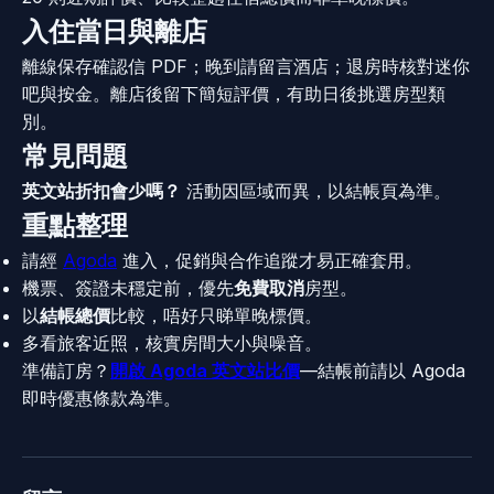
入住當日與離店
離線保存確認信 PDF；晚到請留言酒店；退房時核對迷你
吧與按金。離店後留下簡短評價，有助日後挑選房型類
別。
常見問題
英文站折扣會少嗎？
活動因區域而異，以結帳頁為準。
重點整理
請經
Agoda
進入，促銷與合作追蹤才易正確套用。
機票、簽證未穩定前，優先
免費取消
房型。
以
結帳總價
比較，唔好只睇單晚標價。
多看旅客近照，核實房間大小與噪音。
準備訂房？
開啟 Agoda 英文站比價
—結帳前請以 Agoda
即時優惠條款為準。