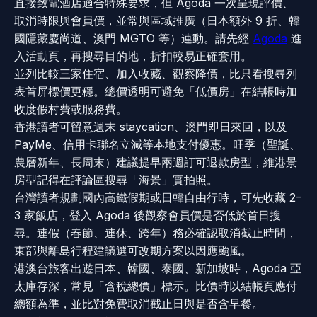
直接致電酒店適合特殊要求，但 Agoda 一次呈現評價、
取消時限與會員價，並常與區域推廣（日本額外 9 折、韓
國隱藏慶尚道、澳門 MGTO 等）連動。請先經
Agoda
進
入活動頁，再搜尋目的地，折扣較易正確套用。
並列比較三家住宿、加入收藏、觀察降價，比只看搜尋列
表首屏標價更穩。總價透明可避免「低價房」在結帳時加
收度假村費或服務費。
香港讀者可留意週末 staycation、澳門即日來回，以及
PayMe、信用卡聯名立減等本地支付優惠。旺季（聖誕、
農曆新年、長周末）建議提早兩週訂可退款房型，維港景
房型記得在評論區搜尋「海景」實拍照。
台灣讀者規劃國內高鐵假期或日韓自由行時，可先收藏 2–
3 家飯店，登入 Agoda 後觀察會員價是否低於首日搜
尋。連假（春節、連休、跨年）務必確認取消截止時間，
東部與離島行程建議選可改期方案以因應颱風。
港澳台旅客出遊日本、韓國、泰國、新加坡時，Agoda 亞
太庫存深，常見「含稅總價」標示。比價時以結帳頁應付
總額為準，並比對免費取消截止日與是否含早餐。