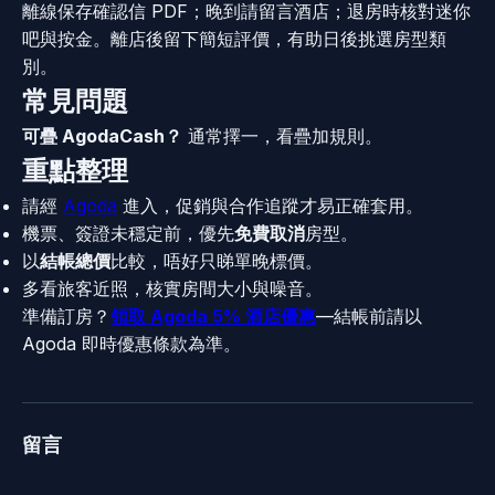
離線保存確認信 PDF；晚到請留言酒店；退房時核對迷你
吧與按金。離店後留下簡短評價，有助日後挑選房型類
別。
常見問題
可疊 AgodaCash？
通常擇一，看疊加規則。
重點整理
請經
Agoda
進入，促銷與合作追蹤才易正確套用。
機票、簽證未穩定前，優先
免費取消
房型。
以
結帳總價
比較，唔好只睇單晚標價。
多看旅客近照，核實房間大小與噪音。
準備訂房？
領取 Agoda 5% 酒店優惠
—結帳前請以
Agoda 即時優惠條款為準。
留言