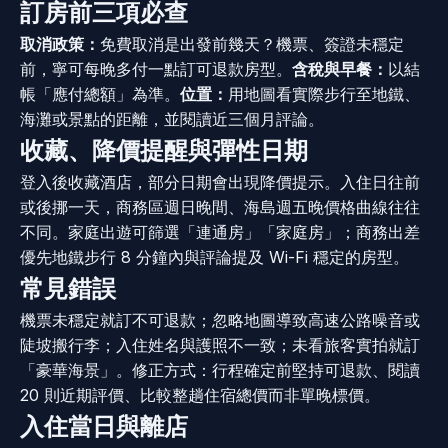
訂房前三項必查
取消政策：
免費取消是出發前幾天？機票、簽證未穩定
前，寧可每晚多付一點訂可退款房型。
含稅與早餐：
以結
帳「應付總額」為準。
位置：
用地圖看實際步行至地鐵、
海灘或景點的距離，並閱讀近三個月評論。
收藏、降價提醒與彈性日期
登入後收藏酒店，部分日期會出現降價提示。入住日往前
或後挪一天，商務區週日晚間、海島週五晚價格曲線往往
不同。家庭出遊可篩選「連通房」「家庭房」；商務出差
優先地鐵步行 8 分鐘內與評論提及 Wi-Fi 穩定的房型。
常見錯誤
機票未穩定就訂不可退款；忽略地圖導致高速公路噪音或
陡坡搬行李；入住姓名與護照不一致；未看旅客實拍就訂
「豪華海景」。修正方式：行程確定前堅持可退款、閱讀
20 則近期評價、比較整趟住宿總價而非單晚標價。
入住當日與離店